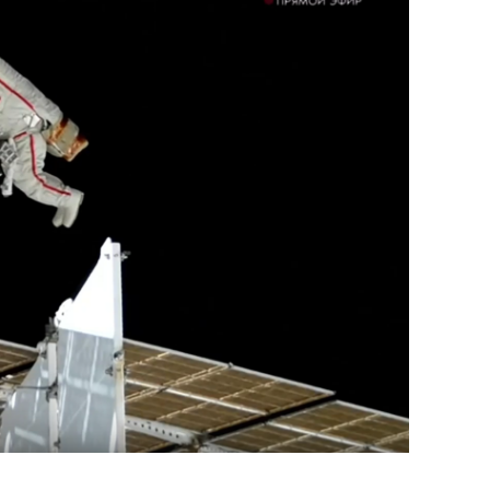
состоянием как основа
антихрупких команд