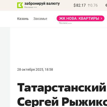
забронируй валюту
$
82.17
0.76
Казань
Закамье
Василь Мазитов
МАРТ
28 октября 2025, 18:58
«Не зная местных
Татарстанский
правил, бизнес может
потерять минимум
Сергей Рыжико
полгода»
Как бизнесу выйти на зарубежные