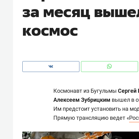
за месяц выше
рынки, почему надо знать аксакал
чем интересен Оман?
космос
Космонавт из Бугульмы
Сергей
Алексеем Зубрицким
вышел в о
Им предстоит установить на мо
Рекомендуем
Рекоме
Прямую трансляцию ведет «
Рос
Как ГК «МИР ГРУПП» и ВТБ
150 ка
создают оазис жилого
ID вме
комфорта под Казанью
безоп