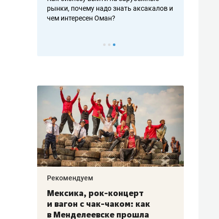
рафакте,
рынки, почему надо знать аксакалов и
о трехкратно
кредитов
чем интересен Оман?
клиентах и ч
Рекомендуем
Рекоме
ой
Мексика, рок-концерт
«Прор
и вагон с чак-чаком: как
30 ме
еским
в Менделеевске прошла
лечит