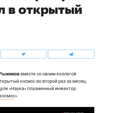
л в открытый
ов и
о трехкратном росте цен, дотошных
школьной формы о конт
клиентах и чудных запросах мастеров
налогах и развитии без 
 Рыжиков
вместе со своим коллегой
ткрытый космос во второй раз за месяц.
дуле «Наука» плазменный инжектор.
ндуем
Рекомендуем
космос
».
мер до квартиры и Face
Опыт выживания в дик
сто ключа: какой будет
природе, работа
асность в ЖК «Нова»
с ментальным и физич