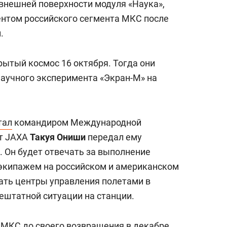
 внешней поверхности модуля «Наука»,
нтом российского сегмента МКС после
.
рытый космос 16 октября. Тогда они
научного эксперимента «Экран-М» на
тал
командиром Международной
вт JAXA
Такуя Ониши
передал ему
. Он будет отвечать за выполнение
 экипажем на российском и американском
ать центры управления полетами в
ештатной ситуации на станции.
МКС до своего возвращения в декабре.