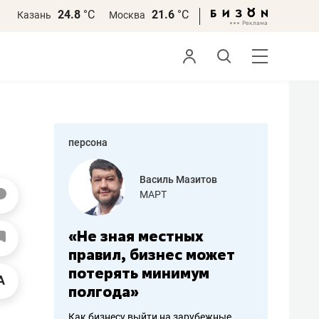
24.8
°С
21.6
°С
Казань
Москва
персона
еменова
Василь Мазитов
»
МАРТ
а: работа
«Не зная местных
«Мне лу
ечься
правил, бизнес может
не зара
вствовать
потерять минимум
чем пот
полгода»
репутац
пошиву
Как бизнесу выйти на зарубежные
Владелец от