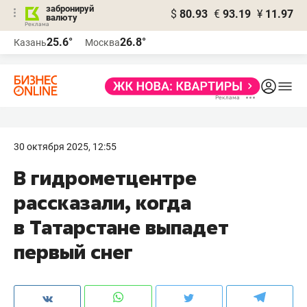
забронируй
$
80.93
€
93.19
¥
11.97
валюту
25.6°
26.8°
Казань
Москва
30 октября 2025, 12:55
В гидрометцентре
рассказали, когда
в Татарстане выпадет
первый снег