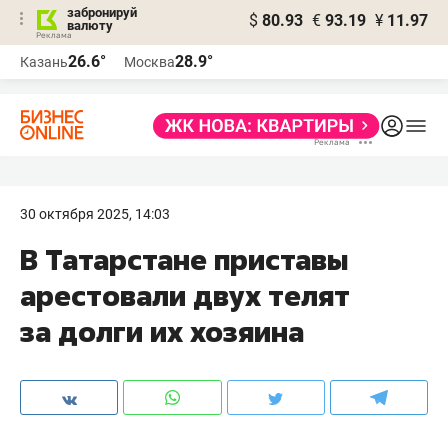
забронируй
$
80.93
€
93.19
¥
11.97
валюту
26.6°
28.9°
Казань
Москва
30 октября 2025, 14:03
В Татарстане приставы
арестовали двух телят
за долги их хозяина