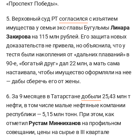
«Проспект Победы».
5. Верховный суд РТ
согласился
с изъятием
имущества у семьи экс-главы Бугульмы
Линара
Закирова
на 115 млн рублей. Его защита новых
доказательств не привела, но объяснила, что у
тестя были накопления от «дальних плаваний» в
90-е, «богатый друг» дал 22 млн, а мать сама
настаивала, чтобы имущество оформляли на нее
— дабы сберечь его от жены.
6. За 9 месяцев в Татарстане
добыли
25,43 млн т
нефти, в том числе малые нефтяные компании
республики — 5,15 млн тонн. При этом, как
отметил
Рустам Минниханов
на профильном
совещании, цены на сырье в III квартале