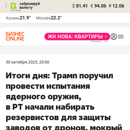
забронируй
$
81.41
€
94.06
¥
12.06
валюту
21.9°
22.2°
Казань
Москва
30 октября 2025, 20:00
Итоги дня: Трамп поручил
провести испытания
ядерного оружия,
в РТ начали набирать
резервистов для защиты
заводов от дронов, мокрый