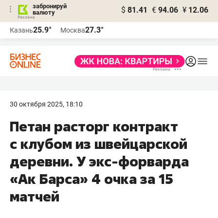
забронируй
$
81.41
€
94.06
¥
12.06
валюту
25.9°
27.3°
Казань
Москва
30 октября 2025, 18:10
Петан расторг контракт
с клубом из швейцарской
деревни. У экс-форварда
«Ак Барса» 4 очка за 15
матчей