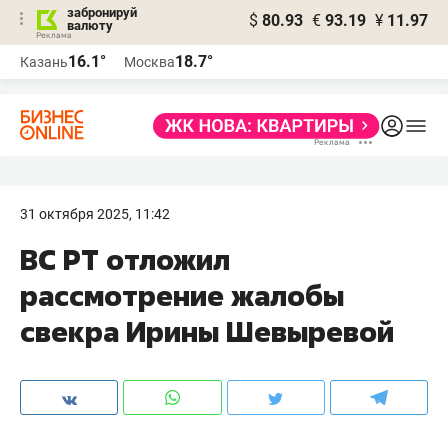
забронируй
$
80.93
€
93.19
¥
11.97
валюту
16.1°
18.7°
Казань
Москва
31 октября 2025, 11:42
ВС РТ отложил
рассмотрение жалобы
свекра Ирины Шевыревой