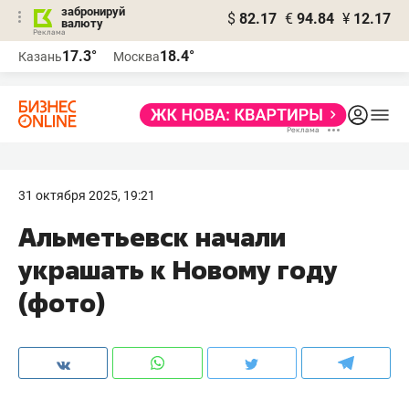
забронируй
$
82.17
€
94.84
¥
12.17
валюту
17.3°
18.4°
Казань
Москва
31 октября 2025, 19:21
Альметьевск начали
украшать к Новому году
(фото)