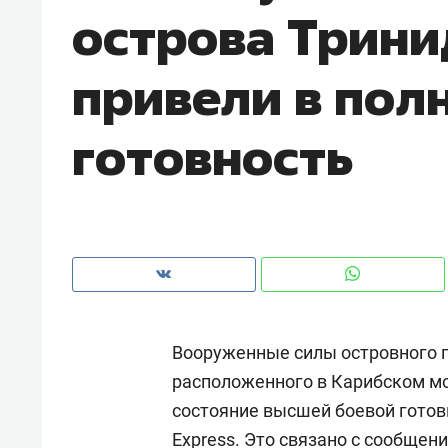
острова Трини
рынки, почему надо знать аксакал
чем интересен Оман?
привели в пол
готовность
Вооруженные силы островного г
Рекомендуем
Рекоме
расположенного в Карибском мо
Как ГК «МИР ГРУПП» и ВТБ
150 ка
состояние высшей боевой готов
создают оазис жилого
ID вме
комфорта под Казанью
безоп
Express
. Это связано с сообще