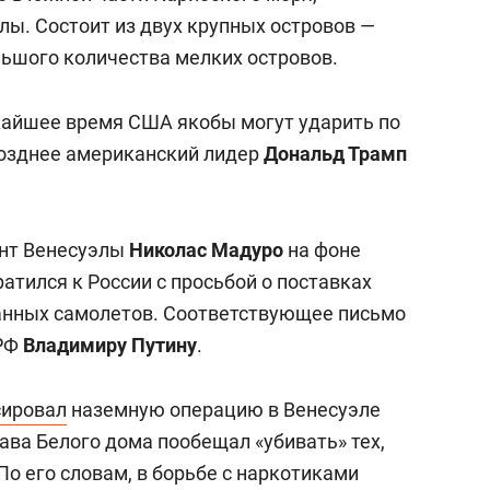
лы. Состоит из двух крупных островов —
льшого количества мелких островов.
ижайшее время США якобы могут ударить по
позднее американский лидер
Дональд Трамп
ент Венесуэлы
Николас Мадуро
на фоне
тился к России с просьбой о поставках
анных самолетов. Соответствующее письмо
 РФ
Владимиру Путину
.
сировал
наземную операцию в Венесуэле
ава Белого дома пообещал «убивать» тех,
По его словам, в борьбе с наркотиками