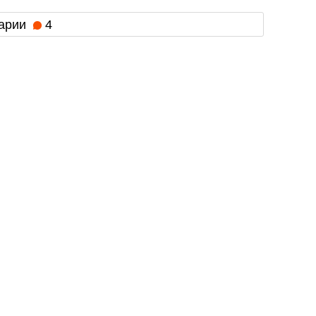
арии
4