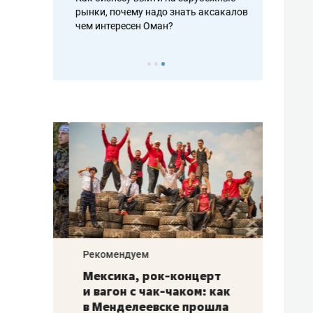
рафакте,
рынки, почему надо знать аксакалов и
о трехкратно
кредитов
чем интересен Оман?
клиентах и ч
Рекомендуем
Рекоме
ой
Мексика, рок-концерт
«Прор
и вагон с чак-чаком: как
30 ме
еским
в Менделеевске прошла
лечит