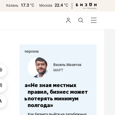
17.3
°С
22.4
°С
Казань
Москва
персона
еменова
Василь Мазитов
»
МАРТ
а: работа
«Не зная местных
«Мне лу
ечься
правил, бизнес может
не зара
вствовать
потерять минимум
чем пот
полгода»
репутац
пошиву
Как бизнесу выйти на зарубежные
Владелец от