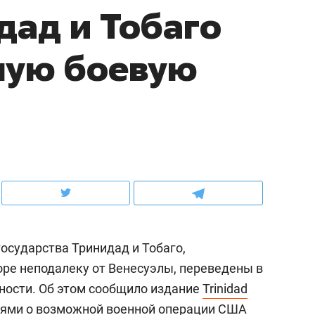
дад и Тобаго
ов и
о трехкратном росте цен, дотошных
школьной формы о конт
клиентах и чудных запросах мастеров
налогах и развитии без 
ную боевую
осударства Тринидад и Тобаго,
ндуем
Рекомендуем
ре неподалеку от Венесуэлы, переведены в
мер до квартиры и Face
Опыт выживания в дик
ности. Об этом сообщило издание
Trinidad
сто ключа: какой будет
природе, работа
асность в ЖК «Нова»
с ментальным и физич
ниями о возможной военной операции США