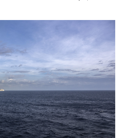
состоянием как основа
антихрупких команд