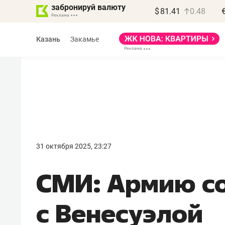
забронируй валюту
$
81.41
0.48
Казань
Закамье
Василь Мазитов
МАРТ
31 октября 2025, 23:27
«Не зная местных
СМИ: Армию с
правил, бизнес может
потерять минимум
с Венесуэлой
полгода»
Как бизнесу выйти на зарубежные