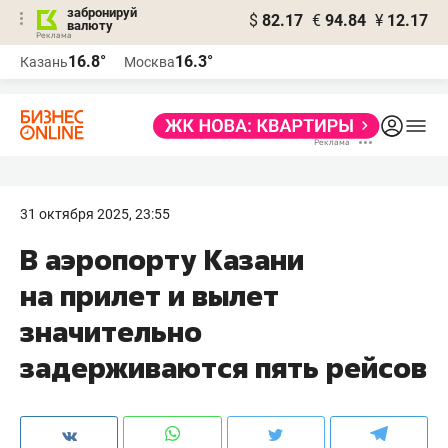
забронируй
$
82.17
€
94.84
¥
12.17
валюту
16.8°
16.3°
Казань
Москва
31 октября 2025, 23:55
В аэропорту Казани
на прилет и вылет
значительно
задерживаются пять рейсов