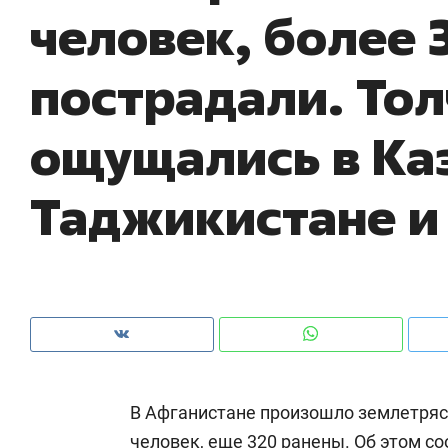
человек, более 
рынки, почему надо знать аксакалов и
о 
чем интересен Оман?
кл
пострадали. То
ощущались в Ка
Таджикистане и
Рекомендуем
Рекомендуем
Как ГК «МИР ГРУПП» и ВТБ
150 камер 
В Афганистане произошло землетрясе
создают оазис жилого
ID вместо 
комфорта под Казанью
безопаснос
человек, еще 320 ранены. Об этом с