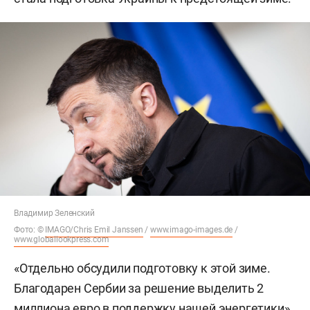
Владимир Зеленский
Фото: ©
IMAGO/Chris Emil Janssen
/
www.imago-images.de
/
www.globallookpress.com
«Отдельно обсудили подготовку к этой зиме.
Благодарен Сербии за решение выделить 2
миллиона евро в поддержку нашей энергетики»,