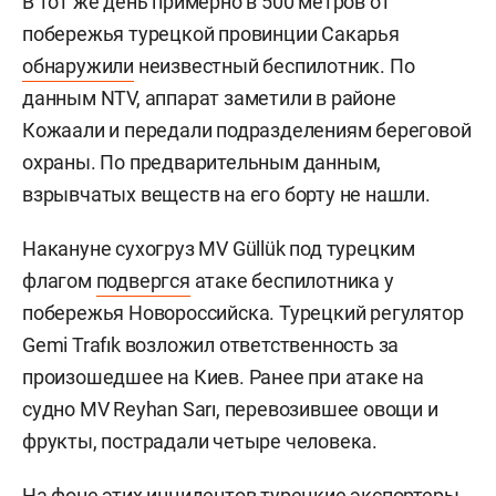
В тот же день примерно в 500 метров от
побережья турецкой провинции Сакарья
обнаружили
неизвестный беспилотник. По
данным NTV, аппарат заметили в районе
Кожаали и передали подразделениям береговой
охраны. По предварительным данным,
взрывчатых веществ на его борту не нашли.
Накануне сухогруз MV Güllük под турецким
флагом
подвергся
атаке беспилотника у
побережья Новороссийска. Турецкий регулятор
Gemi Trafık возложил ответственность за
произошедшее на Киев. Ранее при атаке на
судно MV Reyhan Sarı, перевозившее овощи и
фрукты, пострадали четыре человека.
На фоне этих инцидентов турецкие экспортеры