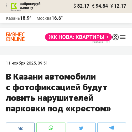
забронируй
$
82.17
€
94.84
¥
12.17
валюту
18.9°
16.6°
Казань
Москва
11 ноября 2025, 09:51
В Казани автомобили
с фотофиксацией будут
ловить нарушителей
парковки под «крестом»