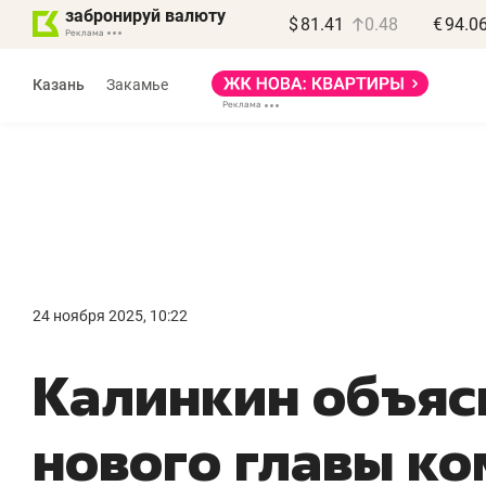
забронируй валюту
$
81.41
0.48
€
94.0
Казань
Закамье
Василь Мазитов
МАРТ
24 ноября 2025, 10:22
«Не зная местных
«
Калинкин объяс
правил, бизнес может
н
потерять минимум
ч
нового главы ко
полгода»
р
Как бизнесу выйти на зарубежные
Вл