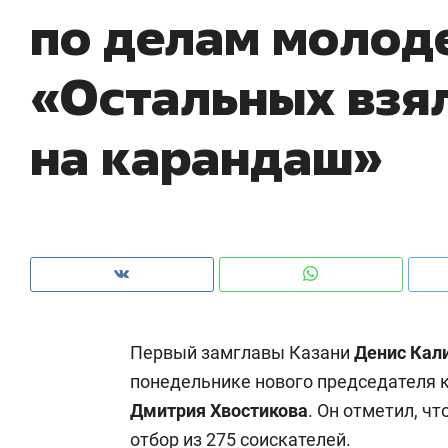
по делам молод
рынки, почему надо знать аксакалов и
о 
чем интересен Оман?
кл
«Остальных взя
на карандаш»
Первый замглавы Казани
Денис Кал
Рекомендуем
Рекомендуем
понедельнике нового председателя 
Как ГК «МИР ГРУПП» и ВТБ
150 камер 
Дмитрия Хвостикова
. Он отметил, ч
создают оазис жилого
ID вместо 
комфорта под Казанью
безопаснос
отбор из 275 соискателей.