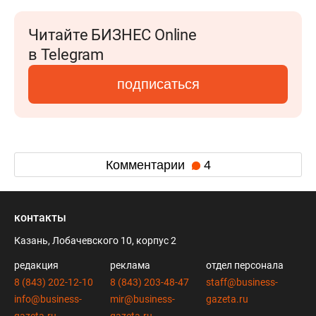
Читайте БИЗНЕС Online
в Telegram
подписаться
Комментарии
4
контакты
Казань, Лобачевского 10, корпус 2
редакция
реклама
отдел персонала
8 (843) 202-12-10
8 (843) 203-48-47
staff@business-
info@business-
mir@business-
gazeta.ru