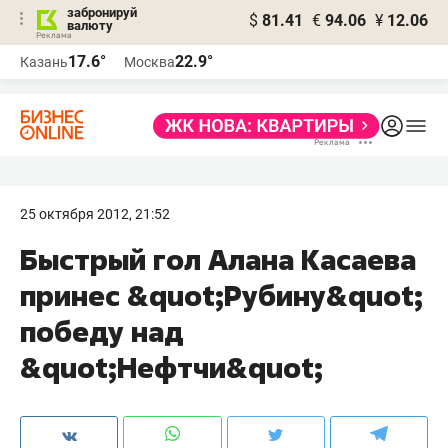
забронируй
$
81.41
€
94.06
¥
12.06
валюту
17.6°
22.9°
Казань
Москва
25 октября 2012, 21:52
Быстрый гол Алана Касаева
принес &quot;Рубину&quot;
победу над
&quot;Нефтчи&quot;