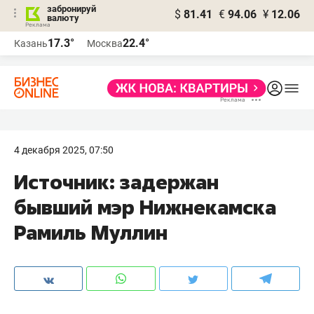
забронируй
$
81.41
€
94.06
¥
12.06
валюту
17.3°
22.4°
Казань
Москва
4 декабря 2025, 07:50
Источник: задержан
бывший мэр Нижнекамска
Рамиль Муллин