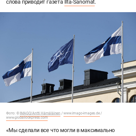
слова приводит газета
Ilta-Sanomat
.
Фото: ©
IMAGO/Antti Hämäläinen
/
www.imago-images.de
/
www.globallookpress.com
«Мы сделали все что могли в максимально