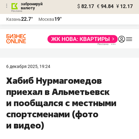
забронируй
$
82.17
€
94.84
¥
12.17
валюту
22.7°
19°
Казань
Москва
6 декабря 2025, 19:24
Хабиб Нурмагомедов
приехал в Альметьевск
и пообщался с местными
спортсменами (фото
и видео)