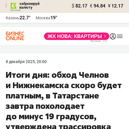
забронируй
$
82.17
€
94.84
¥
12.17
валюту
22.7°
19°
Казань
Москва
8 декабря 2025, 20:00
Итоги дня: обход Челнов
и Нижнекамска скоро будет
платным, в Татарстане
завтра похолодает
до минус 19 градусов,
утверждена трассировка