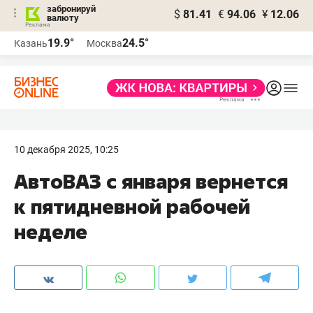
забронируй
$
81.41
€
94.06
¥
12.06
валюту
19.9°
24.5°
Казань
Москва
10 декабря 2025, 10:25
АвтоВАЗ с января вернется
к пятидневной рабочей
неделе