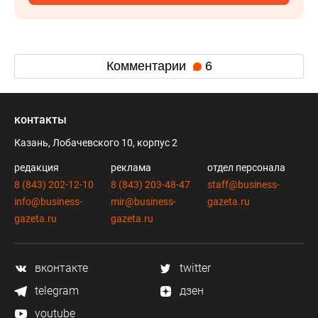
Комментарии
6
контакты
Казань, Лобачевского 10, корпус 2
редакция
реклама
отдел персонала
8 (843) 202-12-10
8 (843) 203-48-47
staff@business-
info@business-
mir@business-
gazeta.ru
gazeta.ru
gazeta.ru
вконтакте
twitter
telegram
дзен
youtube