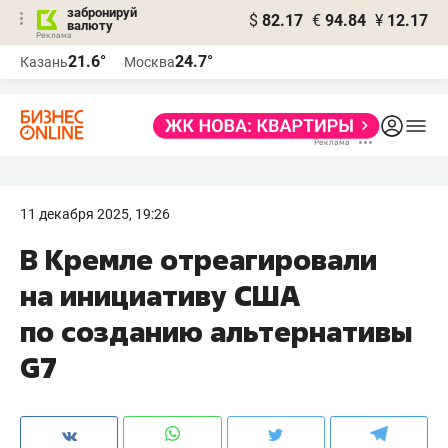
забронируй
$
82.17
€
94.84
¥
12.17
валюту
21.6°
24.7°
Казань
Москва
11 декабря 2025, 19:26
В Кремле отреагировали
на инициативу США
по созданию альтернативы
G7