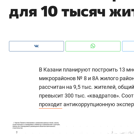
для 10 тысяч жи
рынки, почему надо знать аксакалов и
о 
чем интересен Оман?
кл
В Казани планируют построить 13 мн
микрорайонов № 8 и 8А жилого райо
рассчитан на 9,5 тыс. жителей, общ
превысит 300 тыс. «квадратов». Со
проходит
антикоррупционную экспер
Рекомендуем
Рекомендуем
Как ГК «МИР ГРУПП» и ВТБ
150 камер 
создают оазис жилого
ID вместо 
комфорта под Казанью
безопаснос