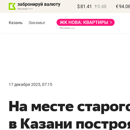
забронируй валюту
$
81.41
0.48
€
94.0
Казань
Закамье
Василь Мазитов
МАРТ
17 декабря 2025, 07:15
«Не зная местных
«
На месте старог
правил, бизнес может
н
потерять минимум
ч
в Казани постро
полгода»
р
Как бизнесу выйти на зарубежные
Вл