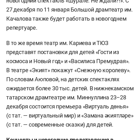
новогодний спектакль «Шурале. Не ждали?!». С
27 декабря по 11 января Большой драмтеатр им.
Качалова также будет работать в новогоднем
репертуаре.
В то же время театр им. Кариева и ТЮЗ
представят постановки для детей «Гости из
космоса и Новый год» и «Василиса Премудрая».
В театре «Экият» покажут «Снежную королеву».
По словам Аюповой, на детских спектаклях
ожидается более 30 тыс. детей. В нижнекамском
татарском драмтеатре им. Миннуллина 23–28
декабря состоится премьера «Виртуаль дөнья»
(с тат. — виртуальный мир) и «Замана әкиятләре»
(с тат. — современные сказки) для детей.
Концерты и новогодние представления в