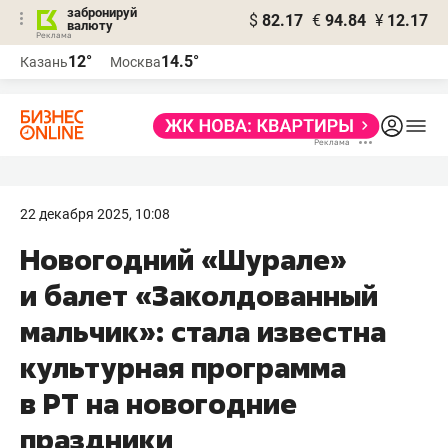
забронируй
$
82.17
€
94.84
¥
12.17
валюту
12°
14.5°
Казань
Москва
22 декабря 2025, 10:08
Новогодний «Шурале»
и балет «Заколдованный
мальчик»: стала известна
культурная программа
в РТ на новогодние
праздники