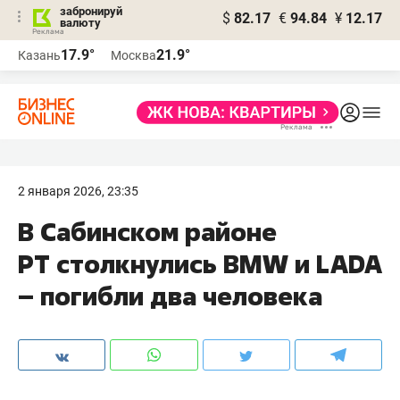
забронируй
$
82.17
€
94.84
¥
12.17
валюту
17.9°
21.9°
Казань
Москва
2 января 2026, 23:35
В Сабинском районе
РТ столкнулись BMW и LADA
– погибли два человека