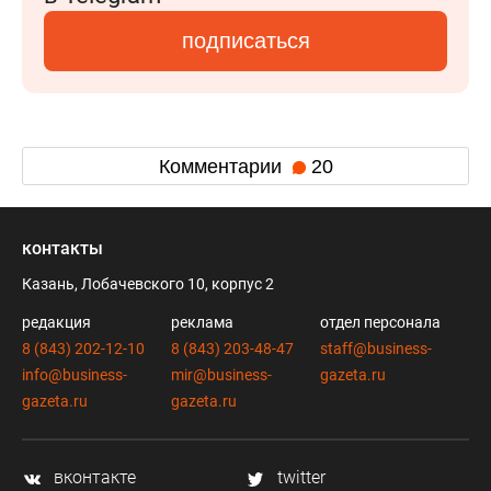
подписаться
Комментарии
20
контакты
Казань, Лобачевского 10, корпус 2
редакция
реклама
отдел персонала
8 (843) 202-12-10
8 (843) 203-48-47
staff@business-
info@business-
mir@business-
gazeta.ru
gazeta.ru
gazeta.ru
вконтакте
twitter