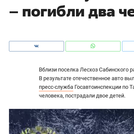
– погибли два ч
рынки, почему надо знать аксакалов и
о 
чем интересен Оман?
кл
Вблизи поселка Лесхоз Сабинского р
В результате отечественное авто вы
пресс-служба
Госавтоинспекции по Та
человека, пострадали двое детей.
Рекомендуем
Рекомендуем
Как ГК «МИР ГРУПП» и ВТБ
150 камер 
создают оазис жилого
ID вместо 
комфорта под Казанью
безопаснос