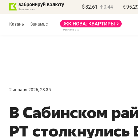
забронируй валюту
$
82.61
0.44
€
95.2
Казань
Закамье
Василь Мазитов
МАРТ
2 января 2026, 23:35
«Не зная местных
«
В Сабинском ра
правил, бизнес может
н
потерять минимум
ч
РТ столкнулись
полгода»
р
Как бизнесу выйти на зарубежные
Вл