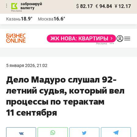
забронируй
$
82.17
€
94.84
¥
12.17
валюту
18.9°
16.6°
Казань
Москва
5 января 2026, 21:02
Дело Мадуро слушал 92-
летний судья, который вел
процессы по терактам
11 сентября