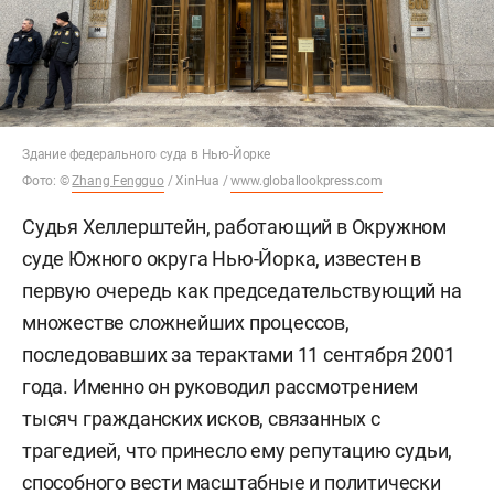
Здание федерального суда в Нью-Йорке
Фото:
©
Zhang Fengguo
/ XinHua /
www.globallookpress.com
Судья Хеллерштейн, работающий в Окружном
суде Южного округа Нью-Йорка, известен в
первую очередь как председательствующий на
множестве сложнейших процессов,
последовавших за терактами 11 сентября 2001
года. Именно он руководил рассмотрением
тысяч гражданских исков, связанных с
трагедией, что принесло ему репутацию судьи,
способного вести масштабные и политически