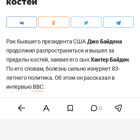
костей
Рак бывшего президента США
Джо Байдена
продолжил распространяться и вышел за
пределы костей, заявил его сын
Хантер Байден
.
По его словам, болезнь сильно изнуряет 83-
летнего политика. Об этом он рассказал в
интервью
BBC
.
0