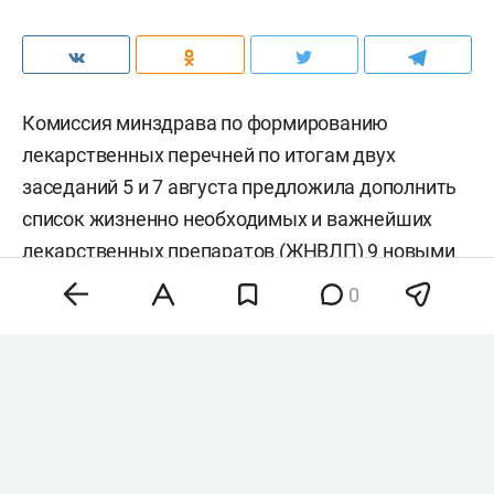
Комиссия минздрава по формированию
лекарственных перечней по итогам двух
заседаний 5 и 7 августа предложила дополнить
список жизненно необходимых и важнейших
лекарственных препаратов (ЖНВЛП) 9 новыми
позициями. Среди них — инновационные
0
средства для лечения онкозаболеваний,
гепатита С и редких генетических патологий.
Окончательное решение о расширении перечня
примет правительство РФ, пишут «
Ведомости
».