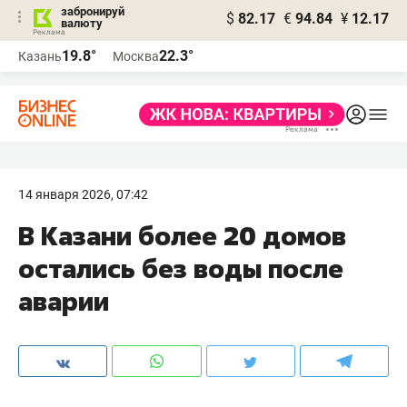
забронируй
$
82.17
€
94.84
¥
12.17
валюту
19.8°
22.3°
Казань
Москва
14 января 2026, 07:42
В Казани более 20 домов
остались без воды после
аварии