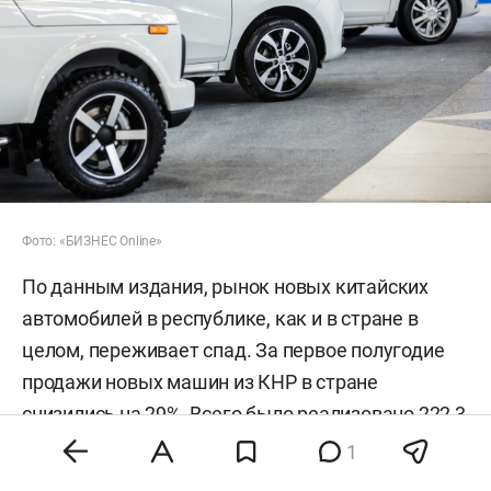
Фото: «БИЗНЕС Online»
По данным издания, рынок новых китайских
автомобилей в республике, как и в стране в
целом, переживает спад. За первое полугодие
продажи новых машин из КНР в стране
снизились на 29%. Всего было реализовано 222,3
тыс. автомобилей, однако их доля в общем
1
объеме продаж сохранилась примерно на