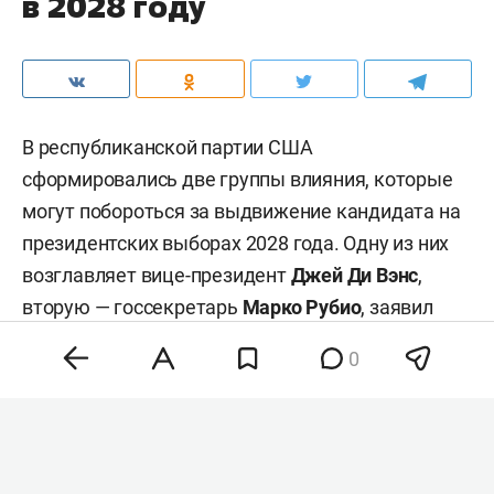
в 2028 году
В республиканской партии США
сформировались две группы влияния, которые
могут побороться за выдвижение кандидата на
президентских выборах 2028 года. Одну из них
возглавляет вице-президент
Джей Ди Вэнс
,
вторую — госсекретарь
Марко Рубио
, заявил
«
Газете.Ru
» политолог-американист
Рафаэль
0
Ордуханян
.