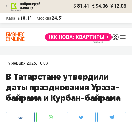
забронируй
$
81.41
€
94.06
¥
12.06
валюту
18.1°
24.5°
Казань
Москва
19 января 2026, 10:03
В Татарстане утвердили
даты празднования Ураза-
байрама и Курбан-байрама