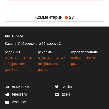
Комментарии
27
контакты
Казань, Лобачевского 10, корпус 2
редакция
реклама
отдел персонала
8 (843) 202-12-10
8 (843) 203-48-47
staff@business-
info@business-
mir@business-
gazeta.ru
gazeta.ru
gazeta.ru
вконтакте
twitter
telegram
дзен
youtube