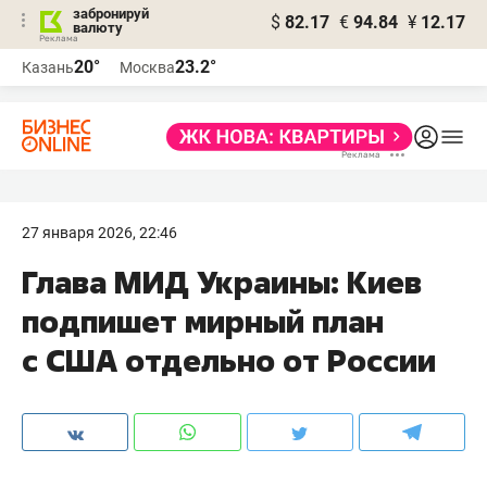
забронируй
$
82.17
€
94.84
¥
12.17
валюту
20°
23.2°
Казань
Москва
27 января 2026, 22:46
Глава МИД Украины: Киев
подпишет мирный план
с США отдельно от России