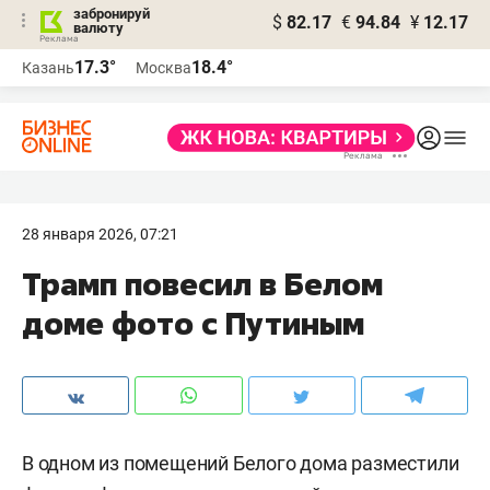
забронируй
$
82.17
€
94.84
¥
12.17
валюту
17.3°
18.4°
Казань
Москва
28 января 2026, 07:21
Трамп повесил в Белом
доме фото с Путиным
В одном из помещений Белого дома разместили