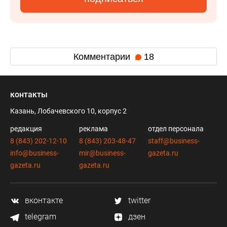
Комментарии
18
контакты
Казань, Лобачевского 10, корпус 2
редакция
реклама
отдел персонала
8 (843) 202-12-10
8 (843) 203-48-47
staff@business-
info@business-
mir@business-
gazeta.ru
gazeta.ru
gazeta.ru
вконтакте
twitter
telegram
дзен