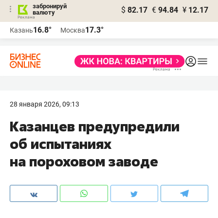
забронируй
$
82.17
€
94.84
¥
12.17
валюту
16.8°
17.3°
Казань
Москва
28 января 2026, 09:13
Казанцев предупредили
об испытаниях
на пороховом заводе