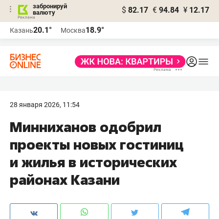
забронируй
$
82.17
€
94.84
¥
12.17
валюту
20.1°
18.9°
Казань
Москва
28 января 2026, 11:54
Минниханов одобрил
проекты новых гостиниц
и жилья в исторических
районах Казани