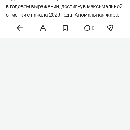
в годовом выражении, достигнув максимальной
отметки с начала 2023 года. Аномальная жара,
нестабильность на энергетических рынках и
0
геополитическая напряженность разогнали
цены на зерно, сахар и растительные масла,
тогда как мясо и молочка подешевели. Об этом
сообщила
продовольственная и
сельскохозяйственная организация ООН (FAO).