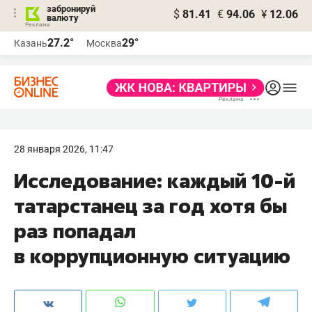
забронируй
$
81.41
€
94.06
¥
12.06
валюту
27.2°
29°
Казань
Москва
28 января 2026, 11:47
Исследование: каждый 10-й
татарстанец за год хотя бы
раз попадал
в коррупционную ситуацию