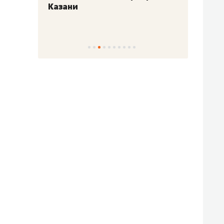
Казани
набер