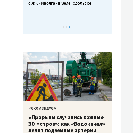
с ЖК «Иволга» в Зеленодольске
ть аксакалов и
школьной фор
налогах и раз
Рекомендуем
Рекоме
«Прорывы случались каждые
Не то
к
30 метров»: как «Водоканал»
гастр
а
лечит подземные артерии
задае