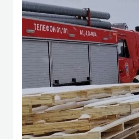
отвечают личным
состо
имуществом!»
антих