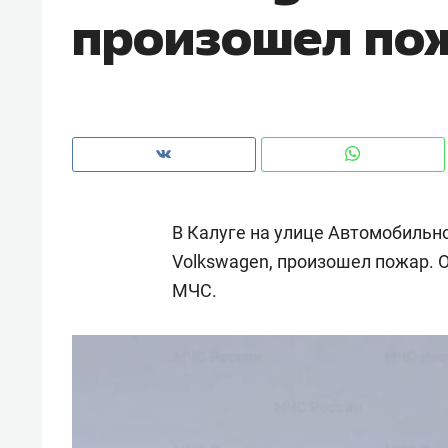
произошел по
с ЖК «Иволга» в Зеленодольске
В Калуге на улице Автомобильн
Volkswagen, произошел пожар. 
МЧС.
Рекомендуем
Рекоме
«В банкротствах сегодня
Опыт 
ищут не активы, а людей,
приро
которые ими управляли. Они
с мен