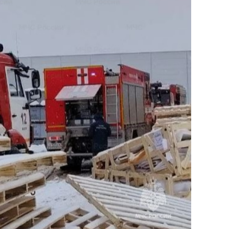
янием как основа
«Гонка Героев»
рупких команд