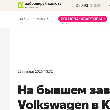
забронируй валюту
$
80.93
-0.20
Казань
Закамье
Марат Арсланов
«КирпичХолдинг»
28 января 2026, 13:32
«Главная задача
На бывшем за
девелопера – найти
правильный продукт»
Volkswagen в 
Девелопер из топ-10* застройщико
Башкортостана входит в Татарстан