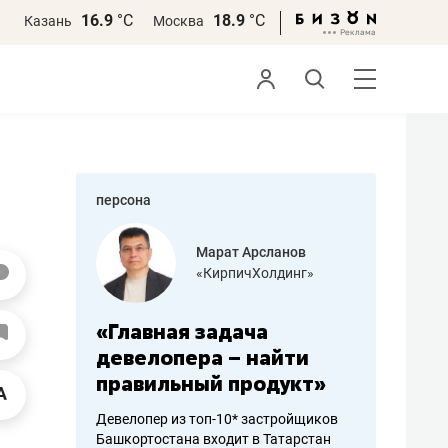
16.9
°С
18.9
°С
Казань
Москва
персона
азитов
Марат Арсланов
«КирпичХолдинг»
ных
«Главная задача
«Мама г
 может
девелопера – найти
помогае
мум
правильный продукт»
от болез
себя жи
Девелопер из топ-10* застройщиков
Башкортостана входит в Татарстан
арубежные
Наследница б