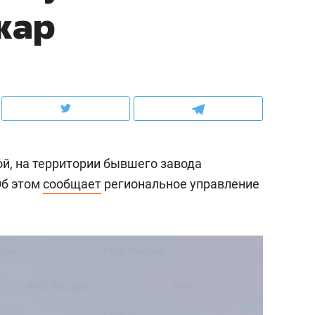
жар
школьной формы о контрафакте,
рынки, почему надо зна
налогах и развитии без кредитов
чем интересен Оман?
ой, на территории бывшего завода
Об этом
сообщает
региональное управление
ндуем
Рекомендуем
выживания в дикой
Мексика, рок-концерт
де, работа
и вагон с чак-чаком: ка
тальным и физическим
в Менделеевске прошл