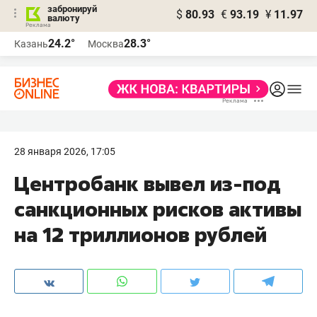
забронируй
$
80.93
€
93.19
¥
11.97
валюту
24.2°
28.3°
Казань
Москва
28 января 2026, 17:05
Центробанк вывел из-под
санкционных рисков активы
на 12 триллионов рублей