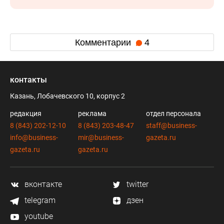
Комментарии
4
контакты
Казань, Лобачевского 10, корпус 2
редакция
реклама
отдел персонала
8 (843) 202-12-10
8 (843) 203-48-47
staff@business-
info@business-
mir@business-
gazeta.ru
gazeta.ru
gazeta.ru
вконтакте
twitter
telegram
дзен
youtube