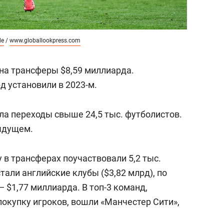
de
/
www.globallookpress.com
 на трансферы $8,59 миллиарда.
д установили в 2023-м.
ала переходы свыше 24,5 тыс. футболистов.
дыдущем.
у в трансферах поучаствовали 5,2 тыс.
тали английские клубы ($3,82 млрд), по
 $1,77 миллиарда. В топ-3 команд,
покупку игроков, вошли «Манчестер Сити»,