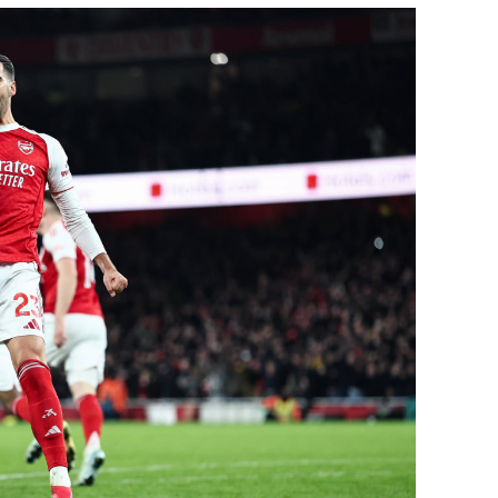
состоянием как основа
антихрупких команд