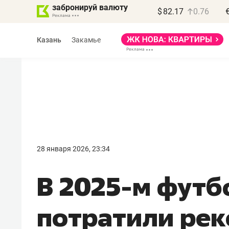
забронируй валюту
$
82.17
0.76
Казань
Закамье
Василь Мазитов
МАРТ
28 января 2026, 23:34
«Не зная местных
В 2025-м футб
правил, бизнес может
потерять минимум
потратили рек
полгода»
Как бизнесу выйти на зарубежные