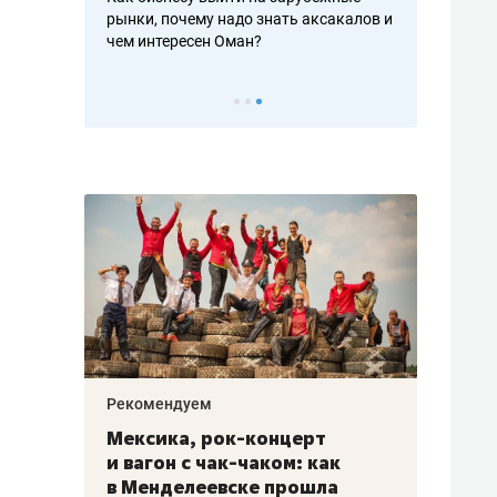
рафакте,
рынки, почему надо знать аксакалов и
о трехкратно
кредитов
чем интересен Оман?
клиентах и ч
Рекомендуем
Рекоме
ой
Мексика, рок-концерт
«Прор
и вагон с чак-чаком: как
30 ме
еским
в Менделеевске прошла
лечит