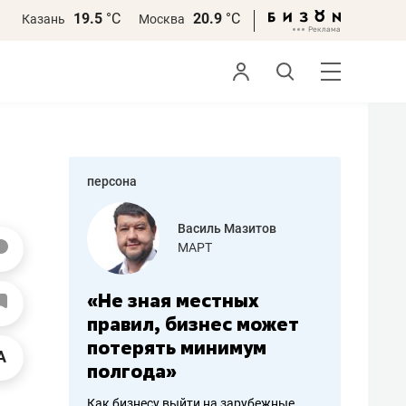
19.5
°С
20.9
°С
Казань
Москва
персона
еменова
Василь Мазитов
»
МАРТ
а: работа
«Не зная местных
«Мне лу
ечься
правил, бизнес может
не зара
вствовать
потерять минимум
чем пот
полгода»
репутац
пошиву
Как бизнесу выйти на зарубежные
Владелец от