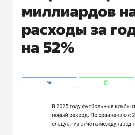
миллиардов на
рынки, почему надо знать аксакал
чем интересен Оман?
расходы за го
на 52%
В 2025 году футбольные клубы п
Рекомендуем
Рекоме
новый рекорд. По сравнению с 2
Как ГК «МИР ГРУПП» и ВТБ
150 ка
следует
из отчета международно
создают оазис жилого
ID вме
комфорта под Казанью
безоп