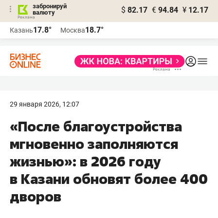
забронируй
$
82.17
€
94.84
¥
12.17
валюту
17.8°
18.7°
Казань
Москва
29 января 2026, 12:07
«После благоустройства
мгновенно заполняются
жизнью»: в 2026 году
в Казани обновят более 400
дворов