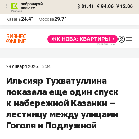
забронируй
$
81.41
€
94.06
¥
12.06
валюту
24.4°
29.7°
Казань
Москва
29 января 2026, 13:34
Ильсияр Тухватуллина
показала еще один спуск
к набережной Казанки –
лестницу между улицами
Гоголя и Подлужной