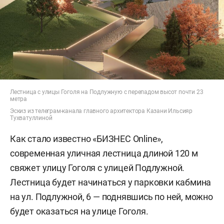
Лестница с улицы Гоголя на Подлужную с перепадом высот почти 23
метра
Эскиз из телеграм-канала главного архитектора Казани Ильсияр
Тухватуллиной
Как стало известно «БИЗНЕС Online»,
современная уличная лестница длиной 120 м
свяжет улицу Гоголя с улицей Подлужной.
Лестница будет начинаться у парковки кабмина
на ул. Подлужной, 6 — поднявшись по ней, можно
будет оказаться на улице Гоголя.