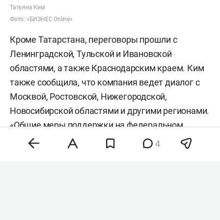
Татьяна Ким
Фото: «БИЗНЕС Online»
Кроме Татарстана, переговоры прошли с
Ленинградской, Тульской и Ивановской
областями, а также Краснодарским краем. Ким
также сообщила, что компания ведет диалог с
Москвой, Ростовской, Нижегородской,
Новосибирской областями и другими регионами.
«Общие меры поддержки на федеральном
уровне также находятся в активной
4
проработке», — заявила Ким.
По словам главы «РВБ», компания начала
проводить выездные встречи с
предпринимателями. Первые мероприятия