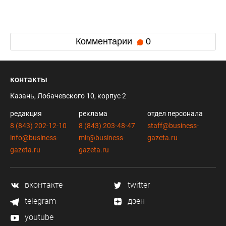
Комментарии
0
контакты
Казань, Лобачевского 10, корпус 2
редакция
реклама
отдел персонала
8 (843) 202-12-10
8 (843) 203-48-47
staff@business-
info@business-
mir@business-
gazeta.ru
gazeta.ru
gazeta.ru
вконтакте
twitter
telegram
дзен
youtube