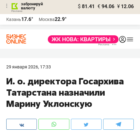
забронируй
$
81.41
€
94.06
¥
12.06
валюту
17.6°
22.9°
Казань
Москва
29 января 2026, 17:33
И. о. директора Госархива
Татарстана назначили
Марину Уклонскую