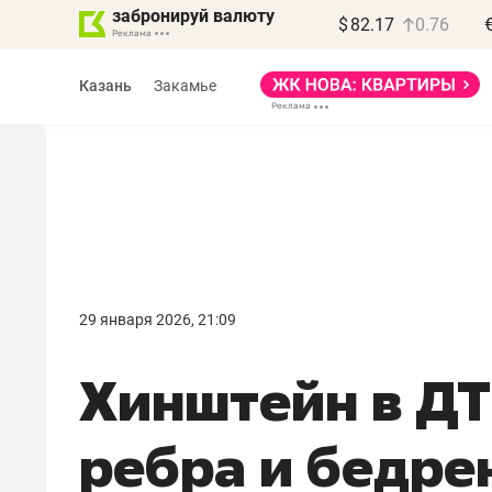
забронируй валюту
$
82.17
0.76
Казань
Закамье
Василь Мазитов
МАРТ
29 января 2026, 21:09
«Не зная местных
Хинштейн в ДТ
правил, бизнес может
потерять минимум
ребра и бедре
полгода»
Как бизнесу выйти на зарубежные