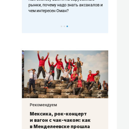
рафакте,
рынки, почему надо знать аксакалов и
о трехкратно
кредитов
чем интересен Оман?
клиентах и ч
Рекомендуем
Рекоме
ой
Мексика, рок-концерт
«Прор
и вагон с чак-чаком: как
30 ме
еским
в Менделеевске прошла
лечит