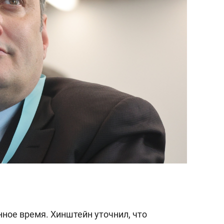
состоянием как основа
антихрупких команд
ное время. Хинштейн уточнил, что