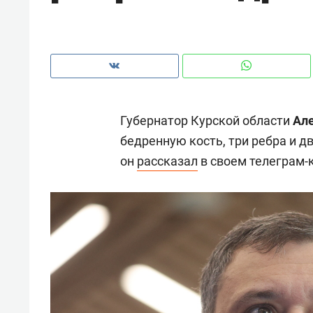
рынки, почему надо знать аксакал
чем интересен Оман?
Губернатор Курской области
Ал
бедренную кость, три ребра и д
он
рассказал
в своем телеграм-
Рекомендуем
Рекоме
Как ГК «МИР ГРУПП» и ВТБ
150 ка
создают оазис жилого
ID вме
комфорта под Казанью
безоп