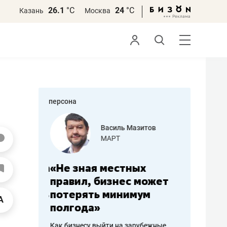
26.1
°С
24
°С
Казань
Москва
персона
еменова
Василь Мазитов
»
МАРТ
а: работа
«Не зная местных
«Мне лу
ечься
правил, бизнес может
не зара
вствовать
потерять минимум
чем пот
полгода»
репутац
пошиву
Как бизнесу выйти на зарубежные
Владелец от