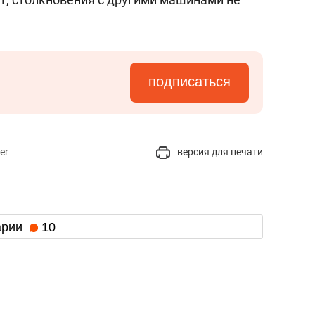
подписаться
er
версия для печати
арии
10