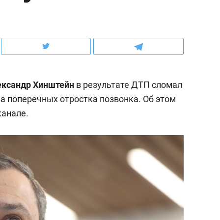
ов и
о трехкратном росте цен, дотошных
школьной формы о конт
клиентах и чудных запросах мастеров
налогах и развитии без 
ександр Хинштейн
в результате ДТП сломал
ва поперечных отростка позвонка. Об этом
канале.
ндуем
Рекомендуем
мер до квартиры и Face
Опыт выживания в дик
сто ключа: какой будет
природе, работа
асность в ЖК «Нова»
с ментальным и физич