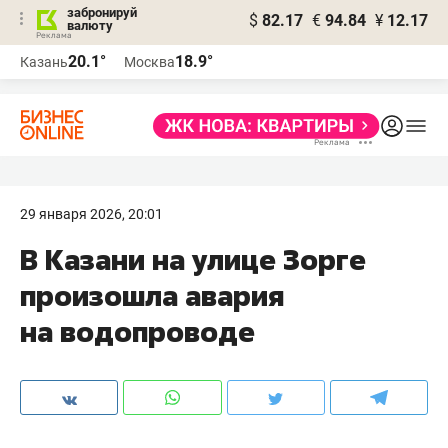
забронируй
$
82.17
€
94.84
¥
12.17
валюту
20.1°
18.9°
Казань
Москва
29 января 2026, 20:01
В Казани на улице Зорге
произошла авария
на водопроводе