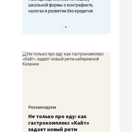
н, дотошных
школьной формы о контрафакте,
рынки, почем
осах мастеров
налогах и развитии без кредитов
чем интересе
Рекомендуем
Рекоме
аждые
Не только про еду: как
Элитн
канал»
гастрокомплекс «Кайт»
и бре
рии
задает новый ритм
гаран