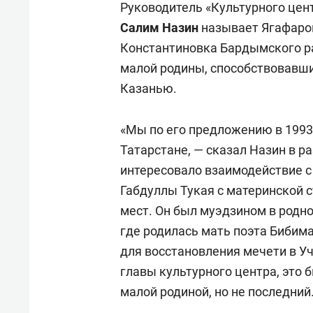
Руководитель «Культурного цен
Салим Назин
называет Ягафаров
Константиновка Бардымского ра
малой родины, способствовавш
Казанью.
«Мы по его предложению в 1993
Татарстане, — сказал Назин в ра
интересовало взаимодействие с
Габдуллы Тукая с материнской 
мест. Он был муэдзином в родно
где родилась мать поэта Биби
для восстановления мечети в Учи
главы культурного центра, это 
малой родиной, но не последний