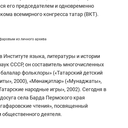
а Героев»
Казани
лся его председателем и одновременно
кома всемирного конгресса татар (ВКТ).
фаровым из личного архива
в Институте языка, литературы и истории
аук СССР, он составитель многочисленных
 балалар фольклоры» («Татарский детский
аиты», 2000), «Мөнәҗәтләр» («Мунаджаты»,
Татарские народные игры», 2002). Сегодня в
досуга села Барда Пермского края
«Ягафаровские чтения», посвященный
и общественного деятеля.