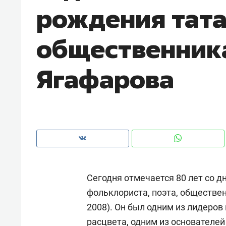
рождения тата
общественник
Ягафарова
Сегодня отмечается 80 лет со д
Рекомендуем
Рекоме
фольклориста, поэта, обществе
и Face
Опыт выживания в дикой
Мекси
2008). Он был одним из лидеров
 будет
природе, работа
и ваго
ва»
с ментальным и физическим
в Мен
расцвета, одним из основателе