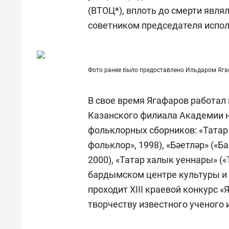
состоянием как основа
«Гонк
(ВТОЦ*), вплоть до смерти явля
антихрупких команд
советником председателя испол
Фото ранее было предоставлено Ильдаром Яга
В свое время Ягафаров работал 
Казанского филиала Академии н
фольклорных сборников: «Татар
фольклор», 1998), «Бәетләр» («Б
2000), «Татар халык уеннары» («
бардымском центре культуры и 
проходит XIII краевой конкурс 
творчеству известного ученого 