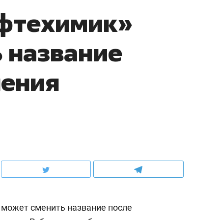
ефтехимик»
 название
нения
 может сменить название после