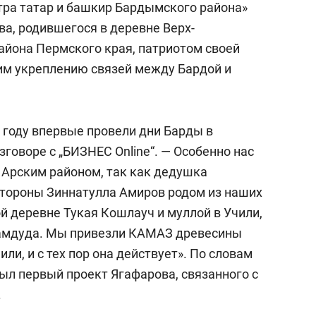
тра татар и башкир Бардымского района»
а, родившегося в деревне Верх-
йона Пермского края, патриотом своей
им укреплению связей между Бардой и
 году впервые провели дни Барды в
зговоре с „БИЗНЕС Online“. — Особенно нас
 Арским районом, так как дедушка
стороны Зиннатулла Амиров родом из наших
й деревне Тукая Кошлауч и муллой в Учили,
мамдуда. Мы привезли КАМАЗ древесины
ли, и с тех пор она действует». По словам
был первый проект Ягафарова, связанного с
.