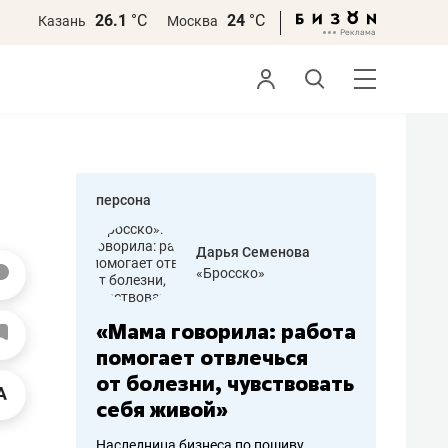
26.1
°С
24
°С
Казань
Москва
персона
бодец
Дарья Семенова
 решения»
«Бросско»
«Мама говорила: работа
«Не зна
вообще,
помогает отвлечься
правил,
от болезни, чувствовать
потерят
себя живой»
полгода
ирмы
Наследница бизнеса по пошиву
Как бизнесу 