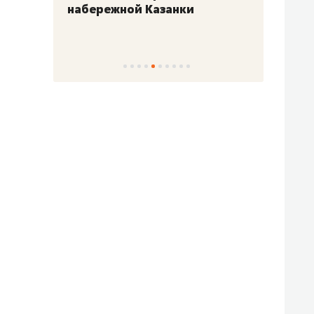
набережной Казанки
«Барк
«Рез