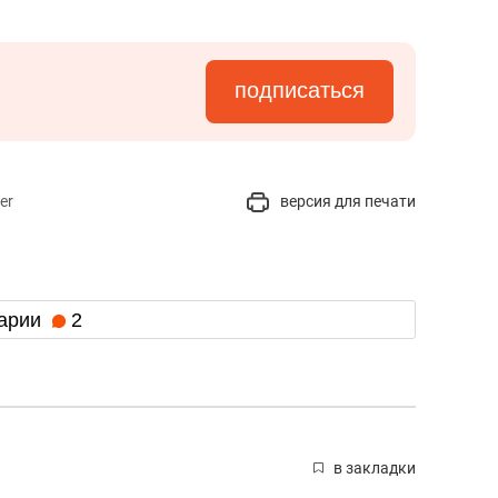
подписаться
er
версия для печати
арии
2
в закладки