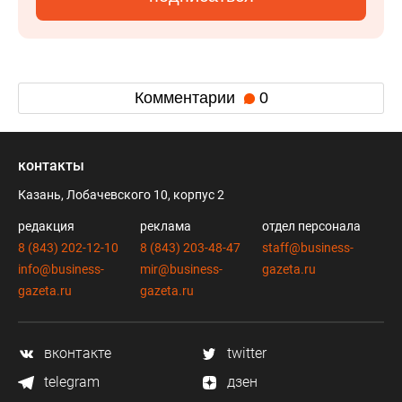
Комментарии
0
контакты
Казань, Лобачевского 10, корпус 2
редакция
реклама
отдел персонала
8 (843) 202-12-10
8 (843) 203-48-47
staff@business-
info@business-
mir@business-
gazeta.ru
gazeta.ru
gazeta.ru
вконтакте
twitter
telegram
дзен