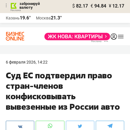
забронируй
$
82.17
€
94.84
¥
12.17
валюту
19.6°
21.3°
Казань
Москва
6 февраля 2026, 14:22
Суд ЕС подтвердил право
стран-членов
конфисковывать
вывезенные из России авто