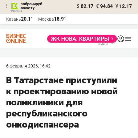
забронируй
$
82.17
€
94.84
¥
12.17
валюту
20.1°
18.9°
Казань
Москва
6 февраля 2026, 16:42
В Татарстане приступили
к проектированию новой
поликлиники для
республиканского
онкодиспансера