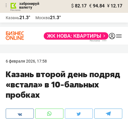
забронируй
$
82.17
€
94.84
¥
12.17
валюту
21.3°
21.3°
Казань
Москва
6 февраля 2026, 17:58
Казань второй день подряд
«встала» в 10-бальных
пробках