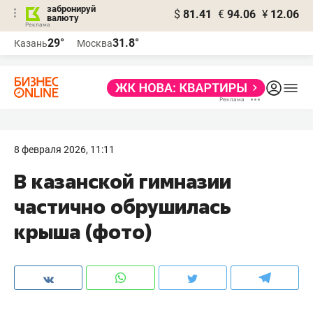
забронируй
$
81.41
€
94.06
¥
12.06
валюту
29°
31.8°
Казань
Москва
8 февраля 2026, 11:11
В казанской гимназии
частично обрушилась
крыша (фото)