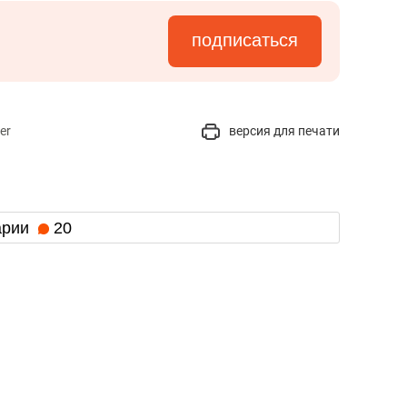
подписаться
er
версия для печати
арии
20