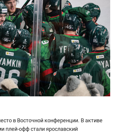
состоянием как основа
антихрупких команд
место в Восточной конференции. В активе
ми плей-офф стали ярославский