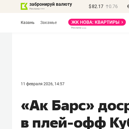
забронируй валюту
$
82.17
0.76
Казань
Закамье
Василь Мазитов
МАРТ
11 февраля 2026, 14:57
«Не зная местных
«Ак Барс» дос
правил, бизнес может
потерять минимум
в плей-офф Ку
полгода»
Как бизнесу выйти на зарубежные