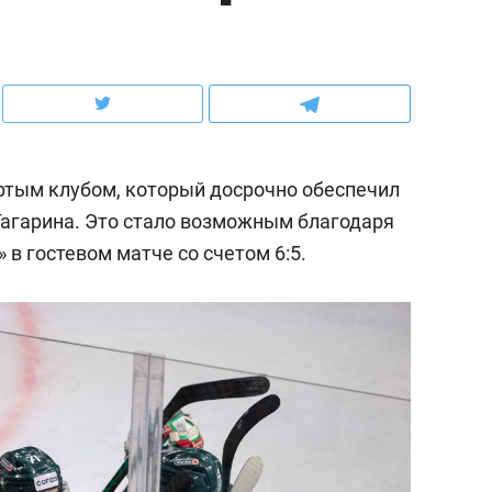
ов и
о трехкратном росте цен, дотошных
школьной формы о конт
клиентах и чудных запросах мастеров
налогах и развитии без 
ертым клубом, который досрочно обеспечил
 Гагарина. Это стало возможным благодаря
 в гостевом матче со счетом 6:5.
ндуем
Рекомендуем
мер до квартиры и Face
Опыт выживания в дик
сто ключа: какой будет
природе, работа
асность в ЖК «Нова»
с ментальным и физич