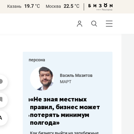
19.7
°С
22.5
°С
Казань
Москва
персона
еменова
Василь Мазитов
»
МАРТ
а: работа
«Не зная местных
«Мне лу
ечься
правил, бизнес может
не зара
вствовать
потерять минимум
чем пот
полгода»
репутац
пошиву
Как бизнесу выйти на зарубежные
Владелец от