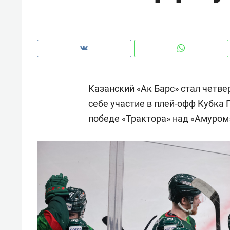
рынки, почему надо знать аксакал
чем интересен Оман?
Казанский «Ак Барс» стал четв
себе участие в плей-офф Кубка
победе «Трактора» над «Амуром»
Рекомендуем
Рекоме
Как ГК «МИР ГРУПП» и ВТБ
150 ка
создают оазис жилого
ID вме
комфорта под Казанью
безоп