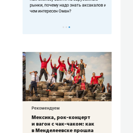
рафакте,
рынки, почему надо знать аксакалов и
о трехкратно
кредитов
чем интересен Оман?
клиентах и ч
Рекомендуем
Рекоме
ой
Мексика, рок-концерт
«Прор
и вагон с чак-чаком: как
30 ме
еским
в Менделеевске прошла
лечит