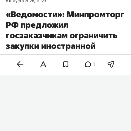
6 августа 2026, 10:23
«Ведомости»: Минпромторг
РФ предложил
госзаказчикам ограничить
закупки иностранной
электроники
0
Минпромторг РФ предложил ужесточить
правила госзакупок электроники, чтобы
ограничить возможность покупать иностранную
технику при наличии российских аналогов.
Соответствующие изменения хотят внести в