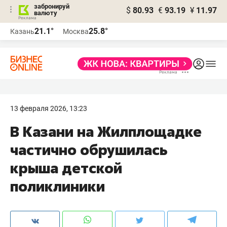
забронируй
$
80.93
€
93.19
¥
11.97
валюту
21.1°
25.8°
Казань
Москва
13 февраля 2026, 13:23
В Казани на Жилплощадке
частично обрушилась
крыша детской
поликлиники