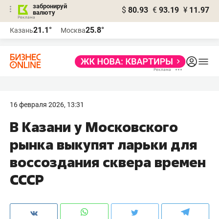
забронируй
$
80.93
€
93.19
¥
11.97
валюту
21.1°
25.8°
Казань
Москва
16 февраля 2026, 13:31
В Казани у Московского
рынка выкупят ларьки для
воссоздания сквера времен
СССР