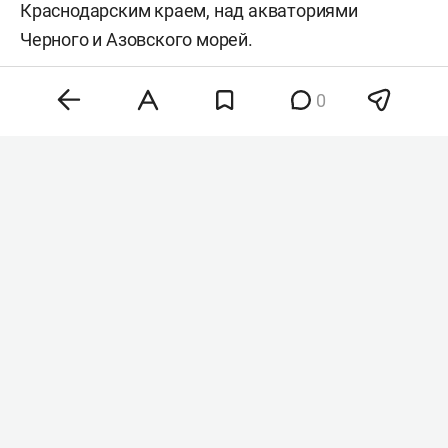
Краснодарским краем, над акваториями
Черного и Азовского морей.
Сегодня в республике
вводили
режим
0
беспилотной опасности, а также угрозу атаки
БПЛА на города Закамья, Чистополь и Заинск.
Кроме того, ночью небо над Казанью,
Нижнекамском и Бугульмой закрывали.
#
сво
Комментарии
0
контакты