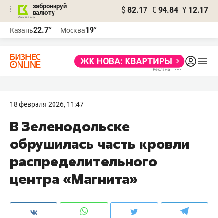
забронируй
$
82.17
€
94.84
¥
12.17
валюту
22.7°
19°
Казань
Москва
18 февраля 2026, 11:47
В Зеленодольске
обрушилась часть кровли
распределительного
центра «Магнита»